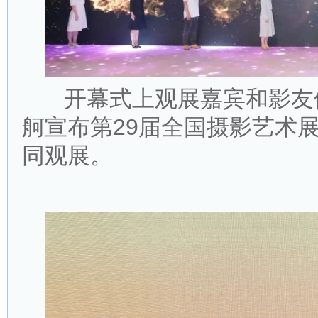
开幕式上观展嘉宾和影友们
舸宣布第29届全国摄影艺术
同观展。