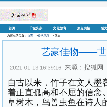
首页
千城头条
文化教育
热点舆情
魅
您所在的位置：
首页
>
资讯动态
> 正文
艺豪佳物——世
来源：搜狐网
2021-01-13 16:39:16
自古以来，竹子在文人墨
着正直孤高和不屈的信念
草树木，鸟兽虫鱼在诗人